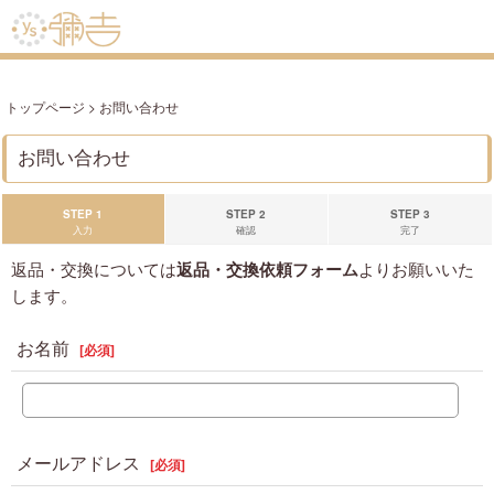
トップページ
>
お問い合わせ
お問い合わせ
STEP 1
STEP 2
STEP 3
入力
確認
完了
返品・交換については
返品・交換依頼フォーム
よりお願いいた
します。
お名前
[
必須
]
メールアドレス
[
必須
]