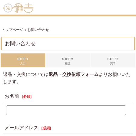
トップページ
>
お問い合わせ
お問い合わせ
STEP 1
STEP 2
STEP 3
入力
確認
完了
返品・交換については
返品・交換依頼フォーム
よりお願いいた
します。
お名前
[
必須
]
メールアドレス
[
必須
]