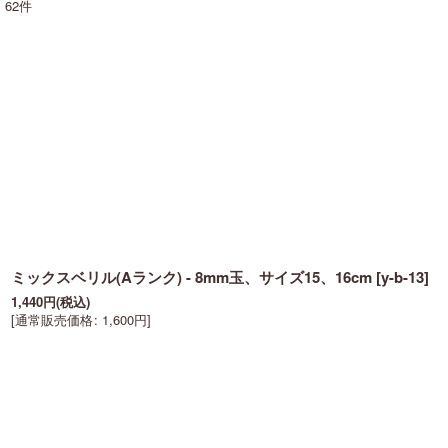
62
件
表示数
:
在庫あり
並び順
:
ミックスベリル(Aランク) - 8mm玉、サイズ15、16cm
[
y-b-13
]
1,440
円
(税込)
[
通常販売価格
:
1,600
円
]