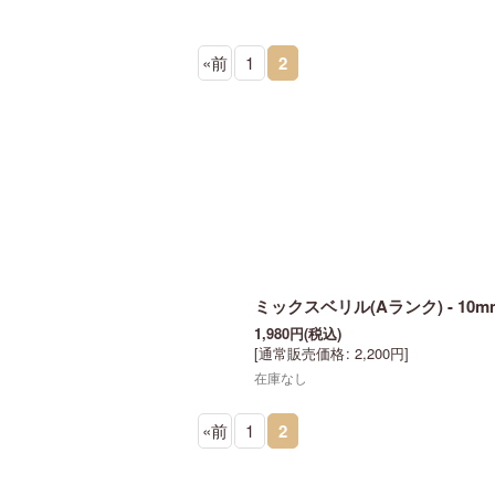
«
前
1
2
絞り込む
ミックスベリル(Aランク) - 10
1,980
円
(税込)
[
通常販売価格
:
2,200
円
]
在庫なし
«
前
1
2