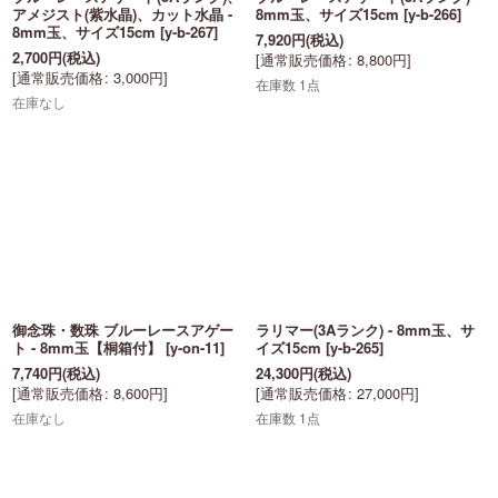
アメジスト(紫水晶)、カット水晶 -
8mm玉、サイズ15cm
[
y-b-266
]
8mm玉、サイズ15cm
[
y-b-267
]
7,920
円
(税込)
2,700
円
(税込)
[
通常販売価格
:
8,800
円
]
[
通常販売価格
:
3,000
円
]
在庫数 1点
在庫なし
御念珠・数珠 ブルーレースアゲー
ラリマー(3Aランク) - 8mm玉、サ
ト - 8mm玉【桐箱付】
[
y-on-11
]
イズ15cm
[
y-b-265
]
7,740
円
(税込)
24,300
円
(税込)
[
通常販売価格
:
8,600
円
]
[
通常販売価格
:
27,000
円
]
在庫なし
在庫数 1点