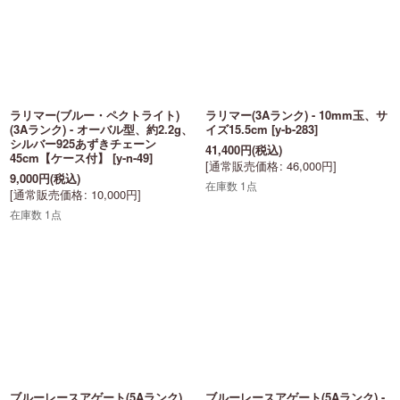
並び順
:
絞り込む
ラリマー(ブルー・ペクトライト)
ラリマー(3Aランク) - 10mm玉、サ
(3Aランク) - オーバル型、約2.2g、
イズ15.5cm
[
y-b-283
]
シルバー925あずきチェーン
41,400
円
(税込)
45cm【ケース付】
[
y-n-49
]
[
通常販売価格
:
46,000
円
]
9,000
円
(税込)
在庫数 1点
[
通常販売価格
:
10,000
円
]
在庫数 1点
ブルーレースアゲート(5Aランク)、
ブルーレースアゲート(5Aランク) -