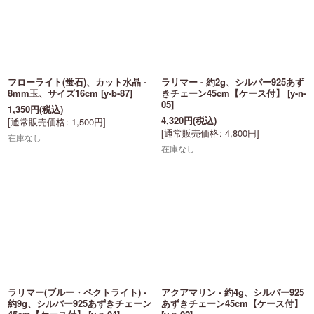
フローライト(蛍石)、カット水晶 -
ラリマー - 約2g、シルバー925あず
8mm玉、サイズ16cm
[
y-b-87
]
きチェーン45cm【ケース付】
[
y-n-
05
]
1,350
円
(税込)
4,320
円
(税込)
[
通常販売価格
:
1,500
円
]
[
通常販売価格
:
4,800
円
]
在庫なし
在庫なし
ラリマー(ブルー・ペクトライト) -
アクアマリン - 約4g、シルバー925
約9g、シルバー925あずきチェーン
あずきチェーン45cm【ケース付】