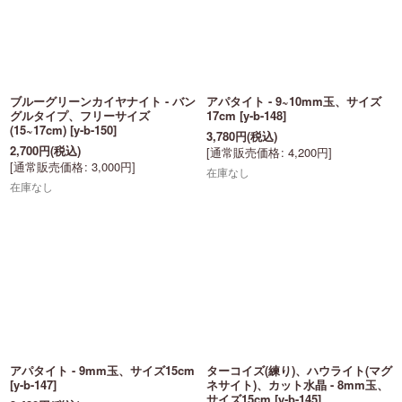
ブルーグリーンカイヤナイト - バン
アパタイト - 9~10mm玉、サイズ
グルタイプ、フリーサイズ
17cm
[
y-b-148
]
(15~17cm)
[
y-b-150
]
3,780
円
(税込)
2,700
円
(税込)
[
通常販売価格
:
4,200
円
]
[
通常販売価格
:
3,000
円
]
在庫なし
在庫なし
アパタイト - 9mm玉、サイズ15cm
ターコイズ(練り)、ハウライト(マグ
[
y-b-147
]
ネサイト)、カット水晶 - 8mm玉、
サイズ15cm
[
y-b-145
]