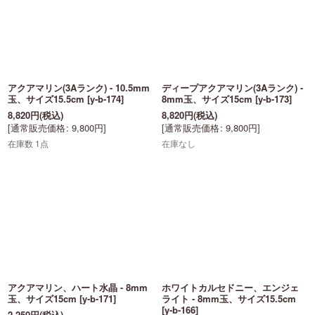
アクアマリン(3Aランク) - 10.5mm
ディープアクアマリン(3Aランク) -
玉、サイズ15.5cm
[
y-b-174
]
8mm玉、サイズ15cm
[
y-b-173
]
8,820
円
(税込)
8,820
円
(税込)
[
通常販売価格
:
9,800
円
]
[
通常販売価格
:
9,800
円
]
在庫数 1点
在庫なし
アクアマリン、ハート水晶 - 8mm
ホワイトカルセドニー、エンジェ
玉、サイズ15cm
[
y-b-171
]
ライト - 8mm玉、サイズ15.5cm
[
y-b-166
]
2,250
円
(税込)