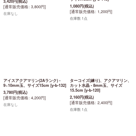
3,420
円
(税込)
1,080
円
(税込)
[
通常販売価格
:
3,800
円
]
[
通常販売価格
:
1,200
円
]
在庫なし
在庫数 1点
アイスアクアマリン(2Aランク) -
ターコイズ(練り)、アクアマリン、
9~10mm玉、サイズ15cm
[
y-b-132
]
カット水晶 - 8mm玉、サイズ
15.5cm
[
y-b-120
]
3,780
円
(税込)
2,160
円
(税込)
[
通常販売価格
:
4,200
円
]
[
通常販売価格
:
2,400
円
]
在庫なし
在庫数 1点