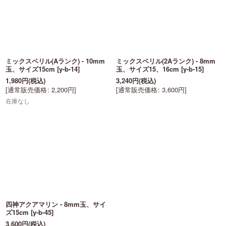
ミックスベリル(Aランク) - 10mm
ミックスベリル(2Aランク) - 8mm
玉、サイズ15cm
[
y-b-14
]
玉、サイズ15、16cm
[
y-b-15
]
1,980
円
(税込)
3,240
円
(税込)
[
通常販売価格
:
2,200
円
]
[
通常販売価格
:
3,600
円
]
在庫なし
四神アクアマリン - 8mm玉、サイ
ズ15cm
[
y-b-45
]
3,600
円
(税込)