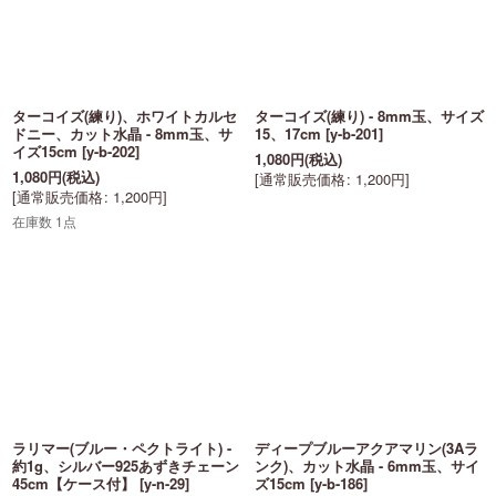
ターコイズ(練り)、ホワイトカルセ
ターコイズ(練り) - 8mm玉、サイズ
ドニー、カット水晶 - 8mm玉、サ
15、17cm
[
y-b-201
]
イズ15cm
[
y-b-202
]
1,080
円
(税込)
1,080
円
(税込)
[
通常販売価格
:
1,200
円
]
[
通常販売価格
:
1,200
円
]
在庫数 1点
ラリマー(ブルー・ペクトライト) -
ディープブルーアクアマリン(3Aラ
約1g、シルバー925あずきチェーン
ンク)、カット水晶 - 6mm玉、サイ
45cm【ケース付】
[
y-n-29
]
ズ15cm
[
y-b-186
]