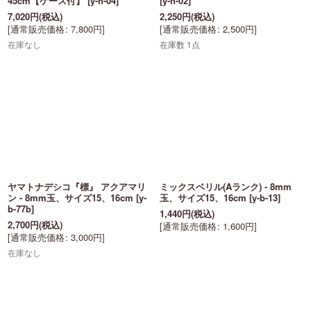
45cm【ケース付】
[
y-n-04
]
[
y-n-02
]
7,020
円
(税込)
2,250
円
(税込)
[
通常販売価格
:
7,800
円
]
[
通常販売価格
:
2,500
円
]
在庫なし
在庫数 1点
ヤマトナデシコ『標』 アクアマリ
ミックスベリル(Aランク) - 8mm
ン - 8mm玉、サイズ15、16cm
[
y-
玉、サイズ15、16cm
[
y-b-13
]
b-77b
]
1,440
円
(税込)
2,700
円
(税込)
[
通常販売価格
:
1,600
円
]
[
通常販売価格
:
3,000
円
]
在庫なし