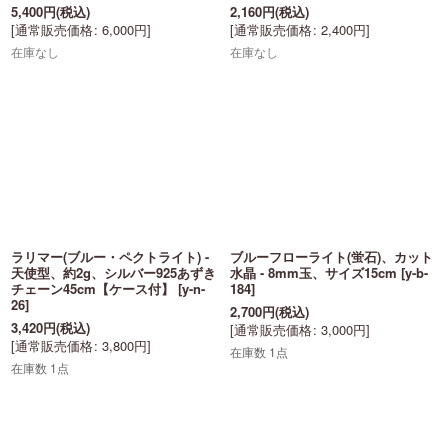
5,400
円
(税込)
2,160
円
(税込)
[
通常販売価格
:
6,000
円
]
[
通常販売価格
:
2,400
円
]
在庫なし
在庫なし
ラリマー(ブルー・ペクトライト) -
ブルーフローライト(蛍石)、カット
天使型、約2g、シルバー925あずき
水晶 - 8mm玉、サイズ15cm
[
y-b-
チェーン45cm【ケース付】
[
y-n-
184
]
26
]
2,700
円
(税込)
3,420
円
(税込)
[
通常販売価格
:
3,000
円
]
[
通常販売価格
:
3,800
円
]
在庫数 1点
在庫数 1点