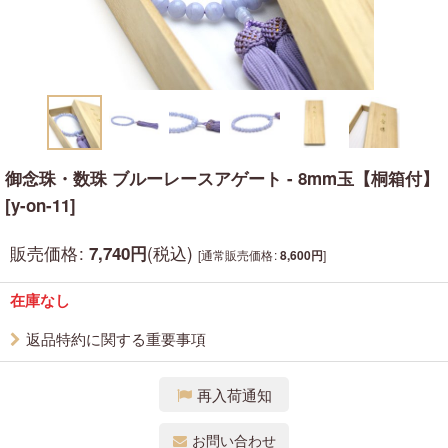
御念珠・数珠 ブルーレースアゲート - 8mm玉【桐箱付】
[
y-on-11
]
販売価格
:
(税込)
7,740
円
[
通常販売価格
:
]
8,600
円
在庫なし
返品特約に関する重要事項
再入荷通知
お問い合わせ