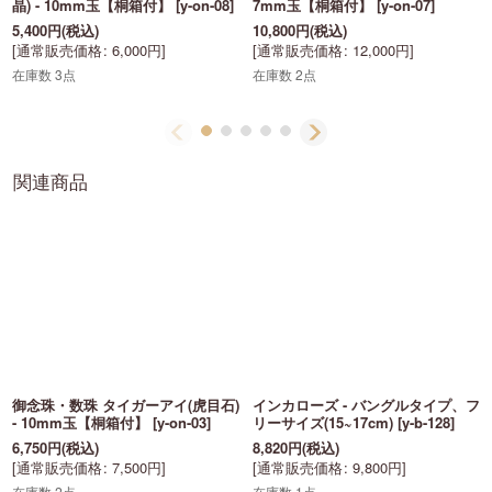
晶) - 10mm玉【桐箱付】
[
y-on-08
]
7mm玉【桐箱付】
[
y-on-07
]
5,400
円
(税込)
10,800
円
(税込)
[
通常販売価格
:
6,000
円
]
[
通常販売価格
:
12,000
円
]
在庫数 3点
在庫数 2点
関連商品
御念珠・数珠 タイガーアイ(虎目石)
インカローズ - バングルタイプ、フ
- 10mm玉【桐箱付】
[
y-on-03
]
リーサイズ(15~17cm)
[
y-b-128
]
6,750
円
(税込)
8,820
円
(税込)
[
通常販売価格
:
7,500
円
]
[
通常販売価格
:
9,800
円
]
在庫数 2点
在庫数 1点