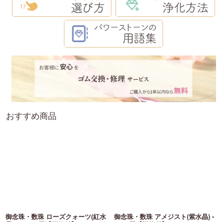
おすすめ商品
御念珠・数珠 ローズクォーツ(紅水
御念珠・数珠 アメジスト(紫水晶) -