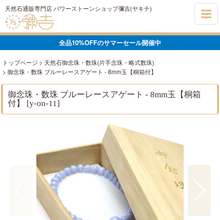
天然石通販専門店 パワーストーンショップ彌吉(ヤキチ)
全品10%OFFのサマーセール開催中
トップページ
>
天然石御念珠・数珠(片手念珠・略式数珠)
>
御念珠・数珠 ブルーレースアゲート - 8mm玉【桐箱付】
御念珠・数珠 ブルーレースアゲート - 8mm玉【桐箱
付】
[
y-on-11
]