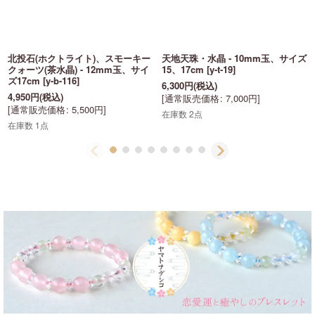
北投石(ホクトライト)、スモーキー
天地天珠・水晶 - 10mm玉、サイズ
クォーツ(茶水晶) - 12mm玉、サイ
15、17cm
[
y-t-19
]
ズ17cm
[
y-b-116
]
6,300
円
(税込)
4,950
円
(税込)
[
通常販売価格
:
7,000
円
]
[
通常販売価格
:
5,500
円
]
在庫数 2点
在庫数 1点