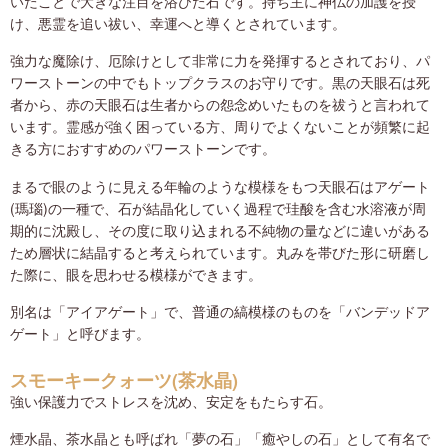
いたことで大きな注目を浴びた石です。持ち主に神仏の加護を授
け、悪霊を追い祓い、幸運へと導くとされています。
強力な魔除け、厄除けとして非常に力を発揮するとされており、パ
ワーストーンの中でもトップクラスのお守りです。黒の天眼石は死
者から、赤の天眼石は生者からの怨念めいたものを祓うと言われて
います。霊感が強く困っている方、周りでよくないことが頻繁に起
きる方におすすめのパワーストーンです。
まるで眼のように見える年輪のような模様をもつ天眼石はアゲート
(瑪瑙)の一種で、石が結晶化していく過程で珪酸を含む水溶液が周
期的に沈殿し、その度に取り込まれる不純物の量などに違いがある
ため層状に結晶すると考えられています。丸みを帯びた形に研磨し
た際に、眼を思わせる模様ができます。
別名は「アイアゲート」で、普通の縞模様のものを「バンデッドア
ゲート」と呼びます。
スモーキークォーツ(茶水晶)
強い保護力でストレスを沈め、安定をもたらす石。
煙水晶、茶水晶とも呼ばれ「夢の石」「癒やしの石」として有名で