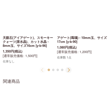
天眼石(アイアゲート)、スモーキー
アゲート(瑪瑙) - 10mm玉、サイズ
クォーツ(茶水晶)、カット水晶 -
17cm
[
y-b-90
]
8mm玉、サイズ16cm
[
y-b-96
]
1,080
円
(税込)
1,350
円
(税込)
[
通常販売価格
:
1,200
円
]
[
通常販売価格
:
1,500
円
]
在庫数 1点
在庫なし
関連商品