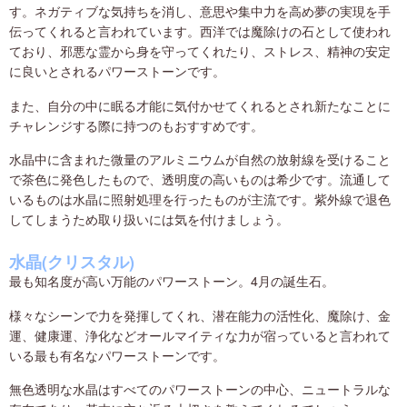
す。ネガティブな気持ちを消し、意思や集中力を高め夢の実現を手
伝ってくれると言われています。西洋では魔除けの石として使われ
ており、邪悪な霊から身を守ってくれたり、ストレス、精神の安定
に良いとされるパワーストーンです。
また、自分の中に眠る才能に気付かせてくれるとされ新たなことに
チャレンジする際に持つのもおすすめです。
水晶中に含まれた微量のアルミニウムが自然の放射線を受けること
で茶色に発色したもので、透明度の高いものは希少です。流通して
いるものは水晶に照射処理を行ったものが主流です。紫外線で退色
してしまうため取り扱いには気を付けましょう。
水晶(クリスタル)
最も知名度が高い万能のパワーストーン。4月の誕生石。
様々なシーンで力を発揮してくれ、潜在能力の活性化、魔除け、金
運、健康運、浄化などオールマイティな力が宿っていると言われて
いる最も有名なパワーストーンです。
無色透明な水晶はすべてのパワーストーンの中心、ニュートラルな