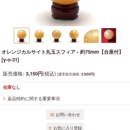
オレンジカルサイト丸玉スフィア - 約75mm【台座付】
[
y-o-31
]
販売価格
:
(税込)
3,150
円
[
通常販売価格
:
]
3,500
円
在庫なし
返品特約に関する重要事項
お問い合わせ
お気に入り登録