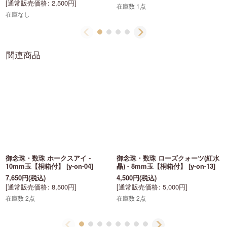
[
通常販売価格
:
2,500
円
]
在庫数 1点
在庫なし
関連商品
御念珠・数珠 ホークスアイ -
御念珠・数珠 ローズクォーツ(紅水
10mm玉【桐箱付】
[
y-on-04
]
晶) - 8mm玉【桐箱付】
[
y-on-13
]
7,650
円
(税込)
4,500
円
(税込)
[
通常販売価格
:
8,500
円
]
[
通常販売価格
:
5,000
円
]
在庫数 2点
在庫数 2点