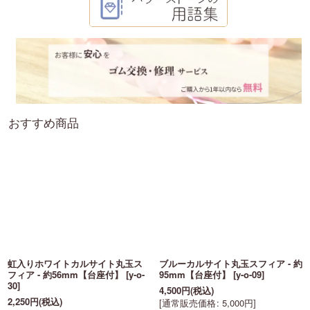
おすすめ商品
虹入りホワイトカルサイト丸玉ス
ブルーカルサイト丸玉スフィア - 約
フィア - 約56mm【台座付】
[
y-o-
95mm【台座付】
[
y-o-09
]
30
]
4,500
円
(税込)
2,250
円
(税込)
[
通常販売価格
:
5,000
円
]