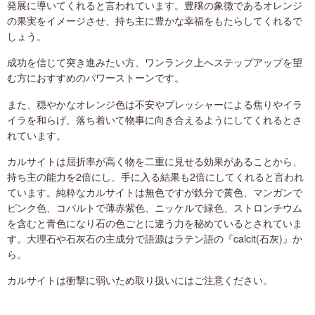
発展に導いてくれると言われています。豊穣の象徴であるオレンジ
の果実をイメージさせ、持ち主に豊かな幸福をもたらしてくれるで
しょう。
成功を信じて突き進みたい方、ワンランク上へステップアップを望
む方におすすめのパワーストーンです。
また、穏やかなオレンジ色は不安やプレッシャーによる焦りやイラ
イラを和らげ、落ち着いて物事に向き合えるようにしてくれるとさ
れています。
カルサイトは屈折率が高く物を二重に見せる効果があることから、
持ち主の能力を2倍にし、手に入る結果も2倍にしてくれると言われ
ています。純粋なカルサイトは無色ですが鉄分で黄色、マンガンで
ピンク色、コバルトで薄赤紫色、ニッケルで緑色、ストロンチウム
を含むと青色になり石の色ごとに違う力を秘めているとされていま
す。大理石や石灰石の主成分で語源はラテン語の『calcit(石灰)』か
ら。
カルサイトは衝撃に弱いため取り扱いにはご注意ください。