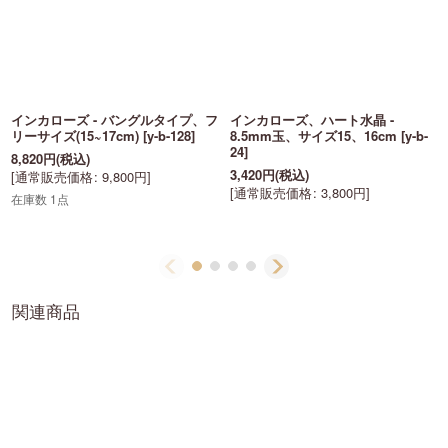
インカローズ - バングルタイプ、フ
インカローズ、ハート水晶 -
リーサイズ(15~17cm)
[
y-b-128
]
8.5mm玉、サイズ15、16cm
[
y-b-
24
]
8,820
円
(税込)
3,420
円
(税込)
[
通常販売価格
:
9,800
円
]
[
通常販売価格
:
3,800
円
]
在庫数 1点
関連商品