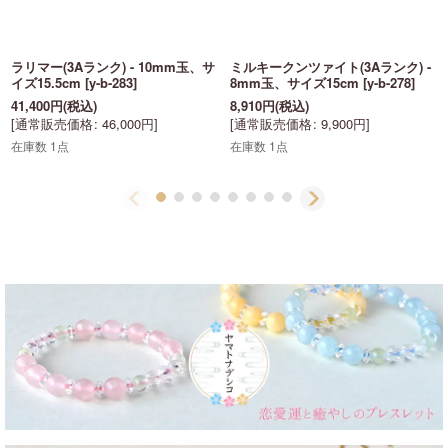
ラリマー(3Aランク) - 10mm玉、サ
ミルキークンツァイト(3Aランク) -
イズ15.5cm
[
y-b-283
]
8mm玉、サイズ15cm
[
y-b-278
]
41,400
円
(税込)
8,910
円
(税込)
[
通常販売価格
:
46,000
円
]
[
通常販売価格
:
9,900
円
]
在庫数 1点
在庫数 1点