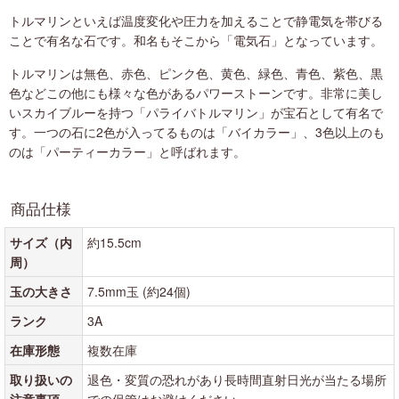
トルマリンといえば温度変化や圧力を加えることで静電気を帯びる
ことで有名な石です。和名もそこから「電気石」となっています。
トルマリンは無色、赤色、ピンク色、黄色、緑色、青色、紫色、黒
色などこの他にも様々な色があるパワーストーンです。非常に美し
いスカイブルーを持つ「パライバトルマリン」が宝石として有名で
す。一つの石に2色が入ってるものは「バイカラー」、3色以上のも
のは「パーティーカラー」と呼ばれます。
商品仕様
サイズ（内
約15.5cm
周）
玉の大きさ
7.5mm玉 (約24個)
ランク
3A
在庫形態
複数在庫
取り扱いの
退色・変質の恐れがあり長時間直射日光が当たる場所
注意事項
での保管はお避けください