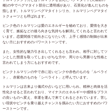
種)の中でペグマタイト部分に透明感があり、石英化が進んだものを
指します。トルマリンペグマタイトシリカ、トルマリンペグマタイ
トクォーツとも呼ばれます。
ピンク色のトルマリンは愛のエネルギーを秘めており、愛情を大き
く育て、嫉妬などの後ろ向きな気持ちを解消してくれると言われて
います。恋愛関係で前向きになりたい方、上手く感情の制御が出来
ない方におすすめのパワーストーンです。
また、女性的な魅力引き出してくれるとも言われ、相手に対してツ
ンとした態度を取ってしまいがちな方や、周りから男勝りな性格と
言われてしまう方にもおすすめです。
ピンクトルマリンの中で赤に近いピンクや赤色のものを「ルベライ
ト」、赤紫色のものを「シベライト」と呼んでいます。
トルマリンは古来より儀式や占いなどに用いられ、精神と肉体を活
性化させると言われており、マイナスのエネルギーや感情をプラス
の良いものへ変え、幸運を運んで来てくれるとされています。苦し
い現状やピンチを乗り越えチャンスを掴みたい方におすすめのパワ
ーストーンです。