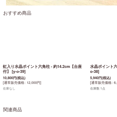
おすすめ商品
虹入り水晶ポイント六角柱 - 約14.2cm【台座
水晶ポイント六角
付】
[
y-o-39
]
o-38
]
10,800
円
(税込)
5,940
円
(税込)
[
通常販売価格
:
12,000
円
]
[
通常販売価格
:
6
在庫なし
在庫数 1点
関連商品