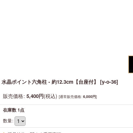
水晶ポイント六角柱 - 約12.3cm【台座付】
[
y-o-36
]
販売価格
:
(税込)
5,400
円
[
通常販売価格
:
]
6,000
円
在庫数 1点
数量
: