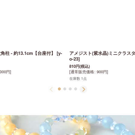
柱 - 約13.1cm【台座付】
[
y-
アメジスト(紫水晶)ミニクラスター 
o-23
]
810
円
(税込)
,000
円
]
[
通常販売価格
:
900
円
]
在庫数 1点