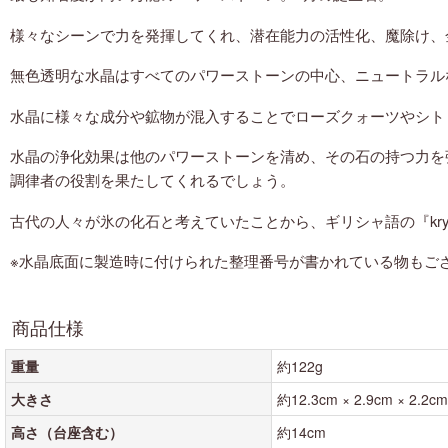
様々なシーンで力を発揮してくれ、潜在能力の活性化、魔除け、
無色透明な水晶はすべてのパワーストーンの中心、ニュートラル
水晶に様々な成分や鉱物が混入することでローズクォーツやシト
水晶の浄化効果は他のパワーストーンを清め、その石の持つ力を
赤色の天然石・パワーストーン
調律者の役割を果たしてくれるでしょう。
黄色の天然石・パワーストーン
古代の人々が氷の化石と考えていたことから、ギリシャ語の『kryst
オレンジ・橙色の天然石・パワーストーン
※水晶底面に製造時に付けられた整理番号が書かれている物もご
緑色の天然石・パワーストーン
商品仕様
青色の天然石・パワーストーン
重量
約122g
水色の天然石・パワーストーン
大きさ
約12.3cm × 2.9cm × 2.2cm
ピンク・桃色の天然石・パワーストーン
高さ（台座含む）
約14cm