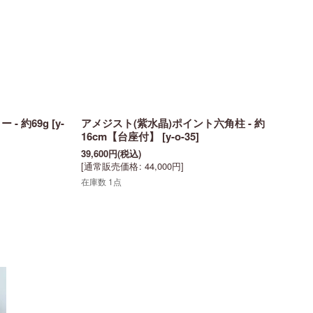
- 約69g
[
y-
アメジスト(紫水晶)ポイント六角柱 - 約
16cm【台座付】
[
y-o-35
]
39,600
円
(税込)
[
通常販売価格
:
44,000
円
]
在庫数 1点