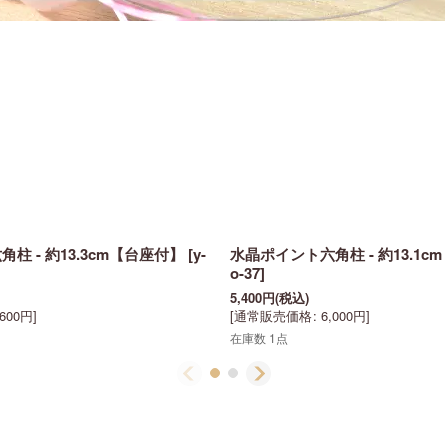
柱 - 約13.3cm【台座付】
[
y-
水晶ポイント六角柱 - 約13.1c
o-37
]
5,400
円
(税込)
,600
円
]
[
通常販売価格
:
6,000
円
]
在庫数 1点