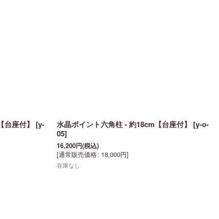
m【台座付】
[
y-
水晶ポイント六角柱 - 約18cm【台座付】
[
y-o-
05
]
16,200
円
(税込)
[
通常販売価格
:
18,000
円
]
在庫なし