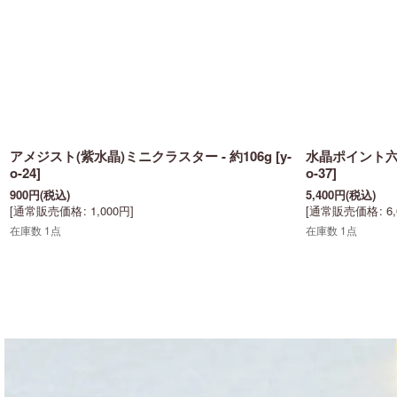
アメジスト(紫水晶)ミニクラスター - 約106g
[
y-
水晶ポイント六角
o-24
]
o-37
]
900
円
(税込)
5,400
円
(税込)
[
通常販売価格
:
1,000
円
]
[
通常販売価格
:
6
在庫数 1点
在庫数 1点