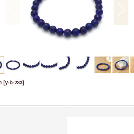
m
[
y-b-233
]