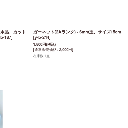
)、水晶、カット
ガーネット(2Aランク) - 6mm玉、サイズ15cm
-b-187
]
[
y-b-244
]
1,800
円
(税込)
[
通常販売価格
:
2,000
円
]
在庫数 1点