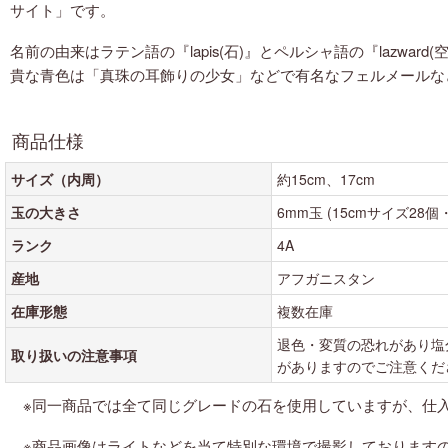
紫色の天然石・パワーストーン
サイト」です。
白・透明色の天然石・パワーストーン
名前の由来はラテン語の『lapis(石)』とペルシャ語の『laz
貴な青色は「真珠の耳飾りの少女」などで有名なフェルメールな
黒・茶色の天然石・パワーストーン
商品仕様
サイズ（内周）
約15cm、17cm
玉の大きさ
6mm玉 (15cmサイズ28個
ランク
4A
産地
アフガニスタン
在庫形態
複数在庫
退色・変質の恐れがあり塩
取り扱いの注意事項
がありますのでご注意くだ
※同一商品では全て同じグレードの石を使用していますが、仕
※商品画像はライトなどを当て特別な環境で撮影しております