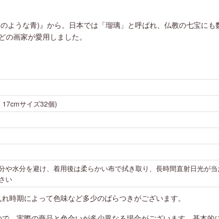
ward(空のような青)』から。日本では「瑠璃」と呼ばれ、仏教の七
どの画家が愛用しました。
・17cmサイズ32個)
分や水分を避け、着用後は柔らかい布で拭き取り、長時間直射日光が当
さい
入れ時期によって色味など多少のばらつきがございます。
ので、実際の商品と色合いが多少異なる場合がございます。基本的