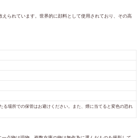
宝にも数えられています。世界的に顔料として使用されており、その高
たる場所での保管はお避けください。また、煙に当てると変色の恐れ
に一点物は現物、複数在庫の物は無作為に選んだものを撮影して