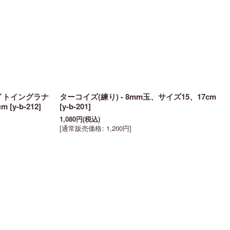
イトイングラナ
ターコイズ(練り) - 8mm玉、サイズ15、17cm
cm
[
y-b-212
]
[
y-b-201
]
1,080
円
(税込)
[
通常販売価格
:
1,200
円
]