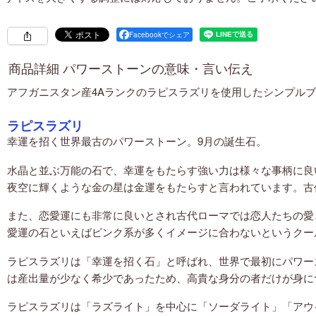
Facebookでシェア
商品詳細 パワーストーンの意味・言い伝え
アフガニスタン産4Aランクのラピスラズリを使用したシンプル
赤色の天然石・パワーストーン
ラピスラズリ
幸運を招く世界最古のパワーストーン。9月の誕生石。
黄色の天然石・パワーストーン
水晶と並ぶ万能の石で、幸運をもたらす強い力は様々な事柄に良
オレンジ・橙色の天然石・パワーストーン
夜空に輝くような金の星は金運をもたらすと言われています。古
緑色の天然石・パワーストーン
また、恋愛運にも非常に良いとされ古代ローマでは恋人たちの愛
愛運の石といえばピンク系が多くイメージに合わないというクー
青色の天然石・パワーストーン
ラピスラズリは「幸運を招く石」と呼ばれ、世界で最初にパワー
水色の天然石・パワーストーン
は産出量が少なく希少であったため、高貴な身分の者だけが身に
ピンク・桃色の天然石・パワーストーン
ラピスラズリは「ラズライト」を中心に「ソーダライト」「アウ