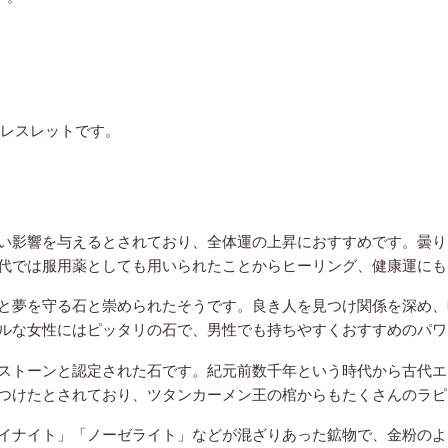
ブレスレットです。
い影響を与えるとされており、全体運の上昇におすすめです。曇り
代では服用薬としても用いられたことからヒーリング、健康運にも
と夢を守る石と崇められたそうです。良き人を見つけ関係を深め、
ルな女性にはピッタリの石で、男性でも持ちやすくおすすめのパワ
ストーンと認定された石です。紀元前数千年という時代から古代エ
つけたとされており、ツタンカーメン王の棺からもたくさんのラピ
イナイト」「ノーゼライト」などが混ざりあった鉱物で、金粉のよ