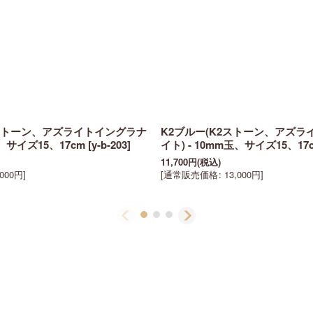
2ストーン、アズライトイングラナ
K2ブルー(K2ストーン、アズラ
玉、サイズ15、17cm
[
y-b-203
]
イト) - 10mm玉、サイズ15、17
11,700
円
(税込)
,000
円
]
[
通常販売価格
:
13,000
円
]