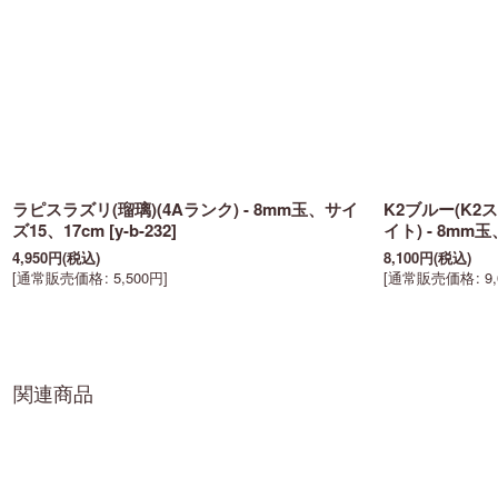
ラピスラズリ(瑠璃)(4Aランク) - 8mm玉、サイ
K2ブルー(K
ズ15、17cm
[
y-b-232
]
イト) - 8mm
4,950
円
(税込)
8,100
円
(税込)
[
通常販売価格
:
5,500
円
]
[
通常販売価格
:
9
関連商品