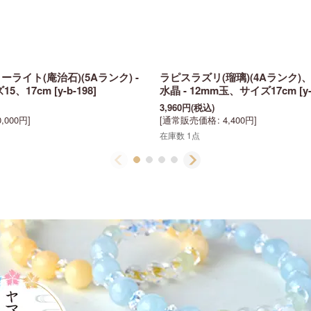
ライト(庵治石)(5Aランク) -
ラピスラズリ(瑠璃)(4Aランク
15、17cm
[
y-b-198
]
水晶 - 12mm玉、サイズ17cm
[
y
3,960
円
(税込)
0,000
円
]
[
通常販売価格
:
4,400
円
]
在庫数 1点