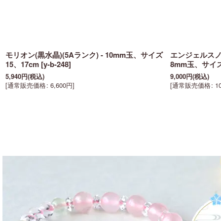
モリオン(黒水晶)(5Aランク) - 10mm玉、サイズ
エンジェルスノー
15、17cm
[
y-b-248
]
8mm玉、サイズ
5,940
円
(税込)
9,000
円
(税込)
[
通常販売価格
:
6,600
円
]
[
通常販売価格
:
1