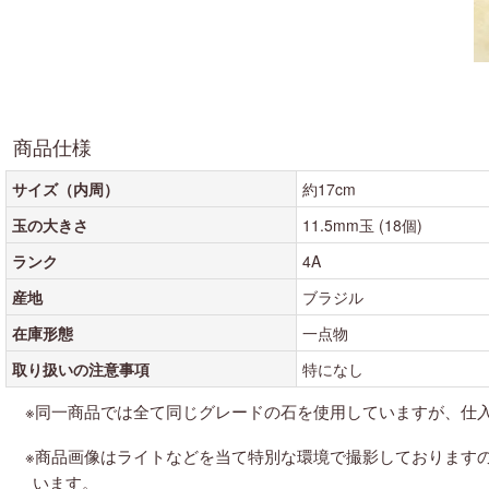
紫色の天然石・パワーストーン
白・透明色の天然石・パワーストーン
黒・茶色の天然石・パワーストーン
商品仕様
サイズ（内周）
約17cm
玉の大きさ
11.5mm玉 (18個)
ランク
4A
産地
ブラジル
在庫形態
一点物
取り扱いの注意事項
特になし
※同一商品では全て同じグレードの石を使用していますが、仕
※商品画像はライトなどを当て特別な環境で撮影しております
います。