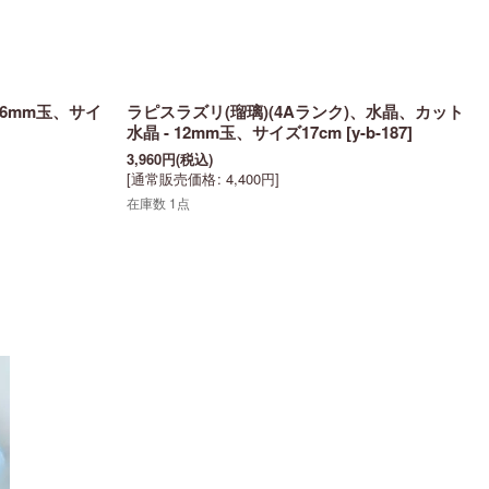
- 6mm玉、サイ
ラピスラズリ(瑠璃)(4Aランク)、水晶、カット
水晶 - 12mm玉、サイズ17cm
[
y-b-187
]
3,960
円
(税込)
[
通常販売価格
:
4,400
円
]
在庫数 1点