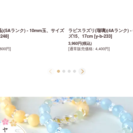
(5Aランク) - 10mm玉、サイズ
ラピスラズリ(瑠璃)(4Aランク) 
-248
]
ズ15、17cm
[
y-b-233
]
3,960
円
(税込)
,600
円
]
[
通常販売価格
:
4,400
円
]