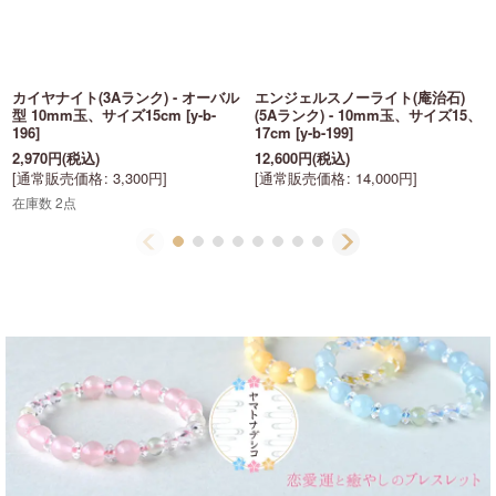
カイヤナイト(3Aランク) - オーバル
エンジェルスノーライト(庵治石)
型 10mm玉、サイズ15cm
[
y-b-
(5Aランク) - 10mm玉、サイズ15、
196
]
17cm
[
y-b-199
]
2,970
円
(税込)
12,600
円
(税込)
[
通常販売価格
:
3,300
円
]
[
通常販売価格
:
14,000
円
]
在庫数 2点