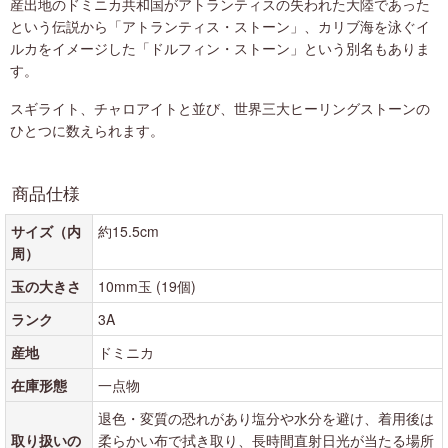
産出地のドミニカ共和国がアトランティスの失われた大陸であった
という伝説から「アトランティス・ストーン」、カリブ海を泳ぐイ
ルカをイメージした「ドルフィン・ストーン」という別名もありま
す。
スギライト、チャロアイトと並び、世界三大ヒーリングストーンの
ひとつに数えられます。
商品仕様
サイズ（内
約15.5cm
周）
玉の大きさ
10mm玉 (19個)
ランク
3A
産地
ドミニカ
在庫形態
一点物
退色・変質の恐れがあり塩分や水分を避け、着用後は
取り扱いの
柔らかい布で拭き取り、長時間直射日光が当たる場所