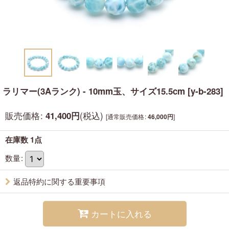
ラリマー(3Aランク) - 10mm玉、サイズ15.5cm
[
y-b-283
]
販売価格
:
(税込)
41,400
円
[
通常販売価格
:
]
46,000
円
在庫数 1点
数量
:
返品特約に関する重要事項
カートに入れる