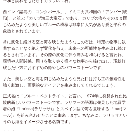
平和と調和をもたらすカリブの宝石。
西インド諸島の「コンクパール」、ドミニカ共和国の「アンバー(琥
珀)」と並ぶ「カリブ海三大宝石」であり、カリブの海をそのまま閉
じ込めたような美しいブルーの模様は非常に人気があり愛と平和の
象徴とされています。
常に変化し続ける空と海を映したようなこの石は、特定の物事に執
着することなく絶えず変化を与え、未来への可能性を生み出し続け
るとされています。その際の変化に伴う痛みを和らげると言われ、
環境や人間関係、周りを取り巻く様々な物事から抜け出し、現状打
破したい方におすすめの癒やしのパワーストーンです。
また、美しい空と海を閉じ込めたような見た目は持ち主の創造性を
強く刺激し、画期的なアイデアを生み出してくれるでしょう。
正式名は「ブルー・ペクトライト」と言い、1974年に発見された比
較的新しいパワーストーンです。ラリマーの語源は発見した地質学
者の娘『Larissa(ラリッサ)』とスペイン語で海を意味する『mar(マ
ール)』を組み合わせたことに由来します。ちなみに、ラリッサとい
うのも海をイメージさせる名前です。