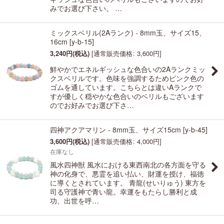
みでお選び下さい。 …
ミックスベリル(2Aランク) - 8mm玉、サイズ15、
16cm
[
y-b-15
]
3,240
円
(税込)
[
通常販売価格
:
3,600
円
]
鮮やかでエネルギッシュな色合いの2Aランクミッ
クスベリルです。色味を強調するためピンク色の
ゴムを通しています。こちらとは違いAランクで
すが優しく穏やかな色合いのベリルもございます
のでお好みでお選び下さ…
四神アクアマリン - 8mm玉、サイズ15cm
[
y-b-45
]
3,600
円
(税込)
[
通常販売価格
:
4,000
円
]
在庫なし
風水四神獣 風水における東西南北の各方面を守る
神の化身で、悪霊を追い払い、財運を授け、福徳
に導くとされています。 青龍(せいりゅう) 東方を
司る守護神で青い龍。幸運をもたらし勝利と成
功、出世を呼…