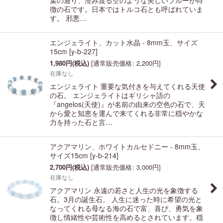
葉の通り、澄み渡る空のような美しいブルーが特
徴の石です。日本ではトルコ石とも呼ばれていま
す。 邪悪…
エンジェライト、カット水晶 - 8mm玉、サイズ
15cm
[
y-b-227
]
1,980
円
(税込)
[
通常販売価格
:
2,200
円
]
在庫なし
エンジェライト 重要な気付きを与えてくれる天使
の石。 エンジェライトはギリシャ語の
『angelos(天使)』が名前の由来の空色の石で、天
から愛と知恵を運んで来てくれる非常に穏やかな
力を持った石と言…
アクアマリン、ホワイトカルセドニー - 8mm玉、
サイズ15cm
[
y-b-214
]
2,700
円
(税込)
[
通常販売価格
:
3,000
円
]
在庫なし
アクアマリン 永遠の若さと人生の光を象徴する
石。3月の誕生石。 人生に迷った時に希望の光と
なってくれる母なる海の石で富、喜び、勇気を象
徴し情緒性や芸術性を高めるとされています。穏