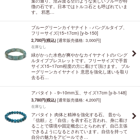
葉の通り、澄み渡る空のような美しいブルーが特
徴の石です。日本ではトルコ石とも呼ばれていま
す。 邪悪…
ブルーグリーンカイヤナイト - バングルタイプ、
フリーサイズ(15~17cm)
[
y-b-150
]
2,700
円
(税込)
[
通常販売価格
:
3,000
円
]
在庫なし
緑がかった水色が爽やかなカイヤナイトのバング
ルタイプブレスレットです。フリーサイズで手首
サイズ15~17cm程度の方に着けて頂けます。 ブル
ーグリーンカイヤナイト 意思を強化し迷いを取り
去る石…
アパタイト - 9~10mm玉、サイズ17cm
[
y-b-148
]
3,780
円
(税込)
[
通常販売価格
:
4,200
円
]
在庫なし
アパタイト 肉体と精神を強化する石。 昔から
「信頼」と「自信」を表す石と言われ、身に着け
ることで環境や固定概念にとらわれず、自己主張
できるようになるとされています。自信を持って
自分の魅力をアピールでき…