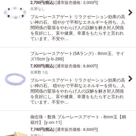
2,700
円
(税込)
[
通常販売価格
:
3,000
円
]
在庫なし
ブルーレースアゲート リラクゼーション効果の高
い神の石。 穏やかで平和なエネルギーを持ち、人
間関係の緊張をやわらげ人の誤解を解き対人関係
を良好にし、富や健康、幸運をもたらすと言われ
ています。不安や…
ブルーレースアゲート(5Aランク) - 8mm玉、サイ
ズ15cm
[
y-b-266
]
7,920
円
(税込)
[
通常販売価格
:
8,800
円
]
在庫数 1点
ブルーレースアゲート リラクゼーション効果の高
い神の石。 穏やかで平和なエネルギーを持ち、人
間関係の緊張をやわらげ人の誤解を解き対人関係
を良好にし、富や健康、幸運をもたらすと言われ
ています。不安や…
御念珠・数珠 ブルーレースアゲート - 8mm玉【桐
箱付】
[
y-on-11
]
7,740
円
(税込)
[
通常販売価格
:
8,600
円
]
在庫なし