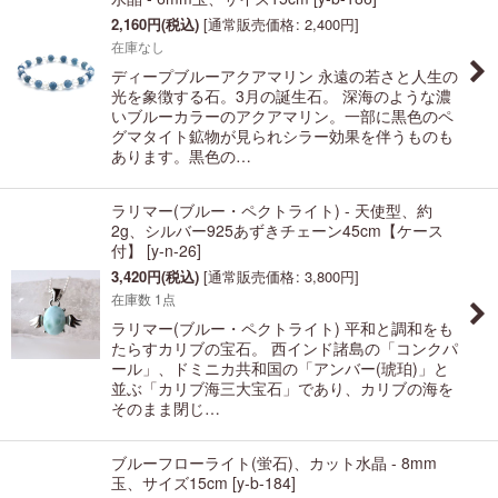
2,160
円
(税込)
[
通常販売価格
:
2,400
円
]
在庫なし
ディープブルーアクアマリン 永遠の若さと人生の
光を象徴する石。3月の誕生石。 深海のような濃
いブルーカラーのアクアマリン。一部に黒色のペ
グマタイト鉱物が見られシラー効果を伴うものも
あります。黒色の…
ラリマー(ブルー・ペクトライト) - 天使型、約
2g、シルバー925あずきチェーン45cm【ケース
付】
[
y-n-26
]
3,420
円
(税込)
[
通常販売価格
:
3,800
円
]
在庫数 1点
ラリマー(ブルー・ペクトライト) 平和と調和をも
たらすカリブの宝石。 西インド諸島の「コンクパ
ール」、ドミニカ共和国の「アンバー(琥珀)」と
並ぶ「カリブ海三大宝石」であり、カリブの海を
そのまま閉じ…
ブルーフローライト(蛍石)、カット水晶 - 8mm
玉、サイズ15cm
[
y-b-184
]