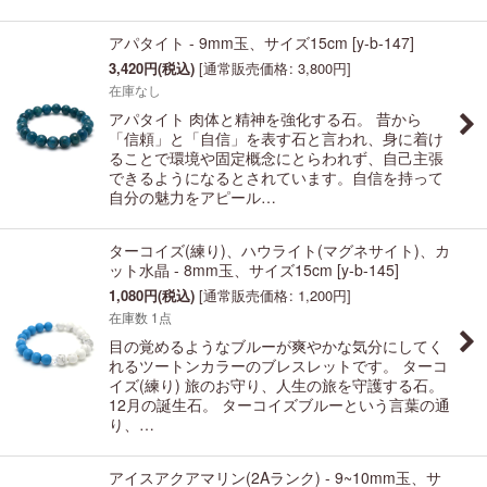
アパタイト - 9mm玉、サイズ15cm
[
y-b-147
]
3,420
円
(税込)
[
通常販売価格
:
3,800
円
]
在庫なし
アパタイト 肉体と精神を強化する石。 昔から
「信頼」と「自信」を表す石と言われ、身に着け
ることで環境や固定概念にとらわれず、自己主張
できるようになるとされています。自信を持って
自分の魅力をアピール…
ターコイズ(練り)、ハウライト(マグネサイト)、カ
ット水晶 - 8mm玉、サイズ15cm
[
y-b-145
]
1,080
円
(税込)
[
通常販売価格
:
1,200
円
]
在庫数 1点
目の覚めるようなブルーが爽やかな気分にしてく
れるツートンカラーのブレスレットです。 ターコ
イズ(練り) 旅のお守り、人生の旅を守護する石。
12月の誕生石。 ターコイズブルーという言葉の通
り、…
アイスアクアマリン(2Aランク) - 9~10mm玉、サ