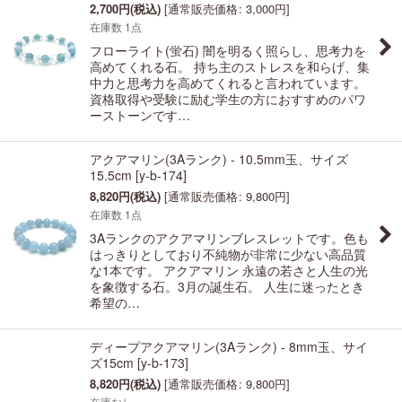
2,700
円
(税込)
[
通常販売価格
:
3,000
円
]
在庫数 1点
フローライト(蛍石) 闇を明るく照らし、思考力を
高めてくれる石。 持ち主のストレスを和らげ、集
中力と思考力を高めてくれると言われています。
資格取得や受験に励む学生の方におすすめのパワ
ーストーンです…
アクアマリン(3Aランク) - 10.5mm玉、サイズ
15.5cm
[
y-b-174
]
8,820
円
(税込)
[
通常販売価格
:
9,800
円
]
在庫数 1点
3Aランクのアクアマリンブレスレットです。色も
はっきりとしており不純物が非常に少ない高品質
な1本です。 アクアマリン 永遠の若さと人生の光
を象徴する石。3月の誕生石。 人生に迷ったとき
希望の…
ディープアクアマリン(3Aランク) - 8mm玉、サイ
ズ15cm
[
y-b-173
]
8,820
円
(税込)
[
通常販売価格
:
9,800
円
]
在庫なし