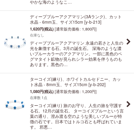
やかな海のようなこ…
ディープブルーアクアマリン(3Aランク)、カット
水晶 - 6mm玉、サイズ15cm
[
y-b-213
]
1,620
円
(税込)
[
通常販売価格
:
1,800
円
]
在庫なし
ディープブルーアクアマリン 永遠の若さと人生の
光を象徴する石。3月の誕生石。 深海のような濃
いブルーカラーのアクアマリン。一部に黒色のペ
グマタイト鉱物が見られシラー効果を伴うものも
あります。黒色の…
ターコイズ(練り)、ホワイトカルセドニー、カッ
ト水晶 - 8mm玉、サイズ15cm
[
y-b-202
]
1,080
円
(税込)
[
通常販売価格
:
1,200
円
]
在庫数 1点
ターコイズ(練り) 旅のお守り、人生の旅を守護す
る石。12月の誕生石。 ターコイズブルーという言
葉の通り、澄み渡る空のような美しいブルーが特
徴の石です。日本ではトルコ石とも呼ばれていま
す。 邪悪…