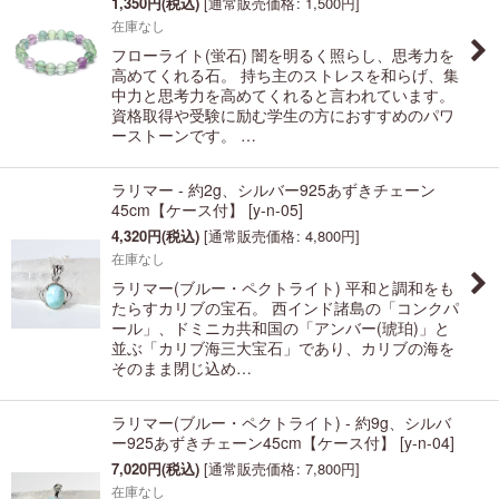
1,350
円
(税込)
[
通常販売価格
:
1,500
円
]
在庫なし
フローライト(蛍石) 闇を明るく照らし、思考力を
高めてくれる石。 持ち主のストレスを和らげ、集
中力と思考力を高めてくれると言われています。
資格取得や受験に励む学生の方におすすめのパワ
ーストーンです。 …
ラリマー - 約2g、シルバー925あずきチェーン
45cm【ケース付】
[
y-n-05
]
4,320
円
(税込)
[
通常販売価格
:
4,800
円
]
在庫なし
ラリマー(ブルー・ペクトライト) 平和と調和をも
たらすカリブの宝石。 西インド諸島の「コンクパ
ール」、ドミニカ共和国の「アンバー(琥珀)」と
並ぶ「カリブ海三大宝石」であり、カリブの海を
そのまま閉じ込め…
ラリマー(ブルー・ペクトライト) - 約9g、シルバ
ー925あずきチェーン45cm【ケース付】
[
y-n-04
]
7,020
円
(税込)
[
通常販売価格
:
7,800
円
]
在庫なし