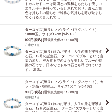
トカルセドニーは周囲との調和をもたらす優しい
エネルギーを持っているとされており、澄んだ白
色は持ち主の清らかで純粋な気持ちを呼び覚まし
てくれると言われて…
ターコイズ(練り)、ハウライト(マグネサイト) -
10mm玉、サイズ17cm
[
y-b-163
]
900
円
(税込)
[
通常販売価格
:
1,000
円
]
在庫数 1点
ターコイズ(練り) 旅のお守り、人生の旅を守護す
る石。12月の誕生石。 ターコイズブルーという言
葉の通り、澄み渡る空のような美しいブルーが特
徴の石です。日本ではトルコ石とも呼ばれていま
す。 邪悪…
ターコイズ(練り)、ハウライト(マグネサイト)、カ
ット水晶 - 8mm玉、サイズ15cm
[
y-b-162
]
900
円
(税込)
[
通常販売価格
:
1,000
円
]
在庫数 1点
ターコイズ(練り) 旅のお守り、人生の旅を守護す
る石。12月の誕生石。 ターコイズブルーという言