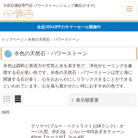
天然石通販専門店 パワーストーンショップ彌吉(ヤキチ)
全品10%OFFのサマーセール開催中
トップページ
>
水色の天然石・パワーストーン
水色の天然石・パワーストーン
水色は調和と表現力や空気と水を表す色で、浄化やヒーリングを象
徴する石が多い色です。水色の天然石・パワーストーンは空と海に
関連する石が多く、心をおおらかにしリラックスすることができる
といわれています。心を落ち着かせたい時におすすめの色です。
表示順変更
閉じる
39
件
表示数
:
ラリマー(ブルー・ペクトライト)(3Aランク) - オ
ーバル型、約2.2g、シルバー925あずきチェーン
在庫あり
45cm【ケース付】
[
y-n-49
]