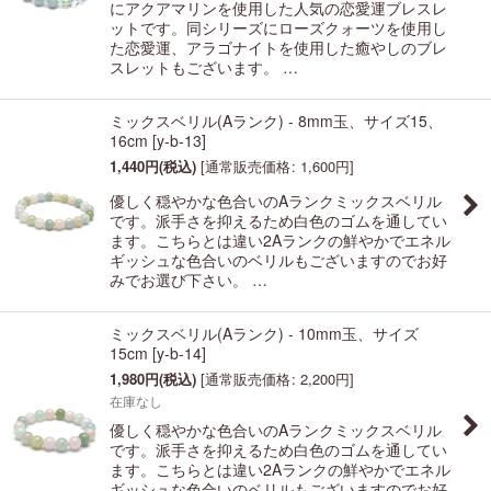
にアクアマリンを使用した人気の恋愛運ブレスレ
ットです。同シリーズにローズクォーツを使用し
た恋愛運、アラゴナイトを使用した癒やしのブレ
スレットもございます。 …
ミックスベリル(Aランク) - 8mm玉、サイズ15、
16cm
[
y-b-13
]
1,440
円
(税込)
[
通常販売価格
:
1,600
円
]
優しく穏やかな色合いのAランクミックスベリル
です。派手さを抑えるため白色のゴムを通してい
ます。こちらとは違い2Aランクの鮮やかでエネル
ギッシュな色合いのベリルもございますのでお好
みでお選び下さい。 …
ミックスベリル(Aランク) - 10mm玉、サイズ
15cm
[
y-b-14
]
1,980
円
(税込)
[
通常販売価格
:
2,200
円
]
在庫なし
優しく穏やかな色合いのAランクミックスベリル
です。派手さを抑えるため白色のゴムを通してい
ます。こちらとは違い2Aランクの鮮やかでエネル
ギッシュな色合いのベリルもございますのでお好