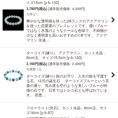
イズ15cm
[
y-b-132
]
3,780
円
(税込)
[
通常販売価格
:
4,200
円
]
在庫なし
爽やかな透明感を持った2Aランクのアクアマリン
を使った恋愛運のブレスレットです。濃いブルー
ではなく氷塊のようなクールな色味で、不純物が
少なく透明度も高いおすすめの1本です。 アクア
マリン 永遠…
ターコイズ(練り)、アクアマリン、カット水晶 -
8mm玉、サイズ15.5cm
[
y-b-120
]
2,160
円
(税込)
[
通常販売価格
:
2,400
円
]
在庫数 1点
ターコイズ(練り) 旅のお守り、人生の旅を守護す
る石。12月の誕生石。 ターコイズブルーという言
葉の通り、澄み渡る空のような美しいブルーが特
徴の石です。日本ではトルコ石とも呼ばれていま
す。 邪悪…
フローライト(蛍石)、カット水晶 - 8mm玉、サイ
ズ16cm
[
y-b-87
]