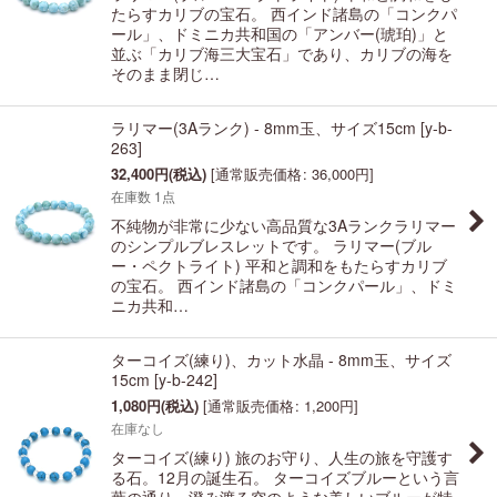
たらすカリブの宝石。 西インド諸島の「コンクパ
ール」、ドミニカ共和国の「アンバー(琥珀)」と
並ぶ「カリブ海三大宝石」であり、カリブの海を
そのまま閉じ…
ラリマー(3Aランク) - 8mm玉、サイズ15cm
[
y-b-
263
]
32,400
円
(税込)
[
通常販売価格
:
36,000
円
]
在庫数 1点
不純物が非常に少ない高品質な3Aランクラリマー
のシンプルブレスレットです。 ラリマー(ブル
ー・ペクトライト) 平和と調和をもたらすカリブ
の宝石。 西インド諸島の「コンクパール」、ドミ
ニカ共和…
ターコイズ(練り)、カット水晶 - 8mm玉、サイズ
15cm
[
y-b-242
]
1,080
円
(税込)
[
通常販売価格
:
1,200
円
]
在庫なし
ターコイズ(練り) 旅のお守り、人生の旅を守護す
る石。12月の誕生石。 ターコイズブルーという言