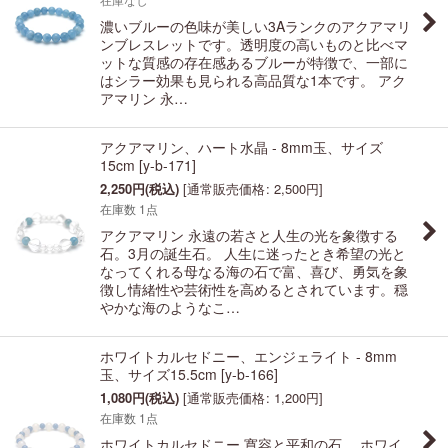
濃いブルーの色味が美しい3Aランクのアクアマリ
ンブレスレットです。透明度の高いものと比べマ
ットな質感の存在感あるブルーが特徴で、一部に
はシラー効果も見られる高品質な1本です。 アク
アマリン 永…
アクアマリン、ハート水晶 - 8mm玉、サイズ
15cm
[
y-b-171
]
2,250
円
(税込)
[
通常販売価格
:
2,500
円
]
在庫数 1点
アクアマリン 永遠の若さと人生の光を象徴する
石。3月の誕生石。 人生に迷ったとき希望の光と
なってくれる母なる海の石で富、喜び、勇気を象
徴し情緒性や芸術性を高めるとされています。穏
やかな海のようなこ…
ホワイトカルセドニー、エンジェライト - 8mm
玉、サイズ15.5cm
[
y-b-166
]
1,080
円
(税込)
[
通常販売価格
:
1,200
円
]
在庫数 1点
ホワイトカルセドニー 寛容と平和の石。 ホワイ