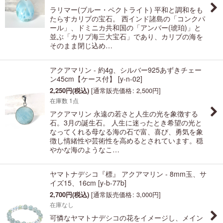
ラリマー(ブルー・ペクトライト) 平和と調和をも
たらすカリブの宝石。 西インド諸島の「コンクパ
ール」、ドミニカ共和国の「アンバー(琥珀)」と
並ぶ「カリブ海三大宝石」であり、カリブの海を
そのまま閉じ込め…
アクアマリン - 約4g、シルバー925あずきチェー
ン45cm【ケース付】
[
y-n-02
]
2,250
円
(税込)
[
通常販売価格
:
2,500
円
]
在庫数 1点
アクアマリン 永遠の若さと人生の光を象徴する
石。3月の誕生石。 人生に迷ったとき希望の光と
なってくれる母なる海の石で富、喜び、勇気を象
徴し情緒性や芸術性を高めるとされています。穏
やかな海のようなこ…
ヤマトナデシコ『標』 アクアマリン - 8mm玉、サ
イズ15、16cm
[
y-b-77b
]
2,700
円
(税込)
[
通常販売価格
:
3,000
円
]
在庫なし
可憐なヤマトナデシコの花をイメージし、メイン