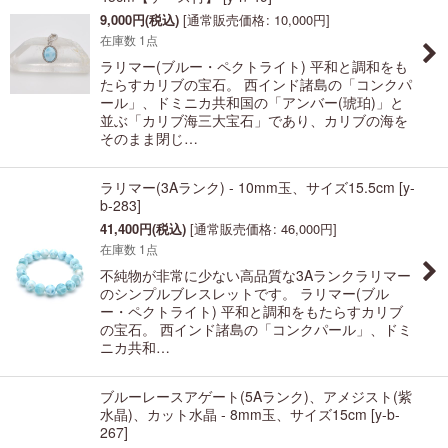
9,000
円
(税込)
[
通常販売価格
:
10,000
円
]
並び順
:
在庫数 1点
ラリマー(ブルー・ペクトライト) 平和と調和をも
絞り込む
たらすカリブの宝石。 西インド諸島の「コンクパ
ール」、ドミニカ共和国の「アンバー(琥珀)」と
並ぶ「カリブ海三大宝石」であり、カリブの海を
そのまま閉じ…
ラリマー(3Aランク) - 10mm玉、サイズ15.5cm
[
y-
b-283
]
41,400
円
(税込)
[
通常販売価格
:
46,000
円
]
在庫数 1点
不純物が非常に少ない高品質な3Aランクラリマー
のシンプルブレスレットです。 ラリマー(ブル
ー・ペクトライト) 平和と調和をもたらすカリブ
の宝石。 西インド諸島の「コンクパール」、ドミ
ニカ共和…
ブルーレースアゲート(5Aランク)、アメジスト(紫
水晶)、カット水晶 - 8mm玉、サイズ15cm
[
y-b-
267
]