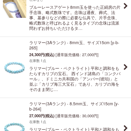
ブルーレースアゲート8mm玉を使った正絹房の片
手念珠、略式数珠です。念珠は通夜、葬式、法
事、墓参りなどの際に必要な仏具で、片手念珠、
略式数珠と呼ばれるよく見るタイプの念珠は流派
問わずお持ちいただけるタ…
ラリマー(3Aランク) - 8mm玉、サイズ15cm
[
y-b-
265
]
24,300
円
(税込)
[
通常販売価格
:
27,000
円
]
在庫数 1点
ラリマー(ブルー・ペクトライト) 平和と調和をも
たらすカリブの宝石。 西インド諸島の「コンクパ
ール」、ドミニカ共和国の「アンバー(琥珀)」と
並ぶ「カリブ海三大宝石」であり、カリブの海を
そのまま閉じ…
ラリマー(3Aランク) - 8.5mm玉、サイズ15cm
[
y-
b-264
]
27,000
円
(税込)
[
通常販売価格
:
30,000
円
]
在庫数 1点
ラリマー(ブルー・ペクトライト) 平和と調和をも