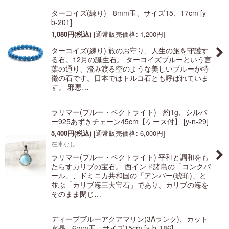
ターコイズ(練り) - 8mm玉、サイズ15、17cm
[
y-
b-201
]
1,080
円
(税込)
[
通常販売価格
:
1,200
円
]
ターコイズ(練り) 旅のお守り、人生の旅を守護す
る石。12月の誕生石。 ターコイズブルーという言
葉の通り、澄み渡る空のような美しいブルーが特
徴の石です。日本ではトルコ石とも呼ばれていま
す。 邪悪…
ラリマー(ブルー・ペクトライト) - 約1g、シルバ
ー925あずきチェーン45cm【ケース付】
[
y-n-29
]
5,400
円
(税込)
[
通常販売価格
:
6,000
円
]
在庫なし
ラリマー(ブルー・ペクトライト) 平和と調和をも
たらすカリブの宝石。 西インド諸島の「コンクパ
ール」、ドミニカ共和国の「アンバー(琥珀)」と
並ぶ「カリブ海三大宝石」であり、カリブの海を
そのまま閉じ…
ディープブルーアクアマリン(3Aランク)、カット
水晶 - 6mm玉、サイズ15cm
[
y-b-186
]