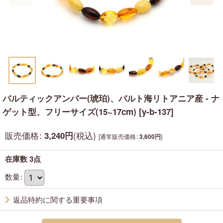
バルティックアンバー(琥珀)、バルト海リトアニア産 - ナ
ゲット型、フリーサイズ(15~17cm)
[
y-b-137
]
販売価格
:
(税込)
3,240
円
[
通常販売価格
:
]
3,600
円
在庫数 3点
数量
:
返品特約に関する重要事項