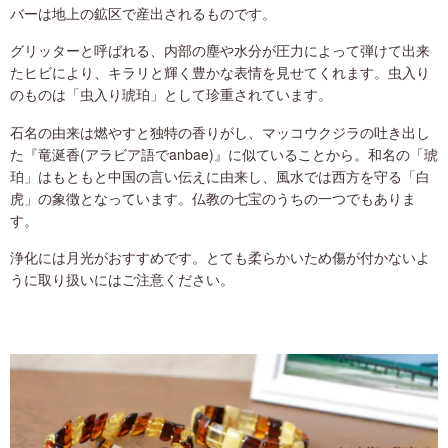
バーは地上の鉱区で産出されるものです。
グリッターと呼ばれる、内部の塵や水分が圧力によって弾けて出来
たヒビにより、キラリと輝く豊かな表情を見せてくれます。虫入り
のものは「虫入り琥珀」として珍重されています。
石名の由来は燃やすと独特の香りがし、マッコウクジラの吐き出し
た『竜涎香(アラビア語でanbae)』に似ていることから。和名の「琥
珀」はもともと中国の言い伝えに由来し、風水では西方を守る「白
虎」の象徴となっています。仏教の七宝のうちの一つでもありま
す。
浄化には月光がおすすめです。とても柔らかいため傷が付かないよ
うに取り扱いにはご注意ください。