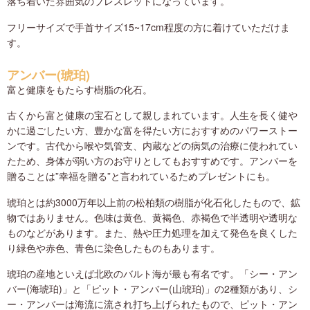
落ち着いた雰囲気のブレスレットになっています。
フリーサイズで手首サイズ15~17cm程度の方に着けていただけま
す。
アンバー(琥珀)
富と健康をもたらす樹脂の化石。
古くから富と健康の宝石として親しまれています。人生を長く健や
かに過ごしたい方、豊かな富を得たい方におすすめのパワーストー
ンです。古代から喉や気管支、内蔵などの病気の治療に使われてい
たため、身体が弱い方のお守りとしてもおすすめです。アンバーを
贈ることは”幸福を贈る”と言われているためプレゼントにも。
琥珀とは約3000万年以上前の松柏類の樹脂が化石化したもので、鉱
物ではありません。色味は黄色、黄褐色、赤褐色で半透明や透明な
ものなどがあります。また、熱や圧力処理を加えて発色を良くした
り緑色や赤色、青色に染色したものもあります。
琥珀の産地といえば北欧のバルト海が最も有名です。「シー・アン
バー(海琥珀)」と「ピット・アンバー(山琥珀)」の2種類があり、シ
ー・アンバーは海流に流され打ち上げられたもので、ピット・アン