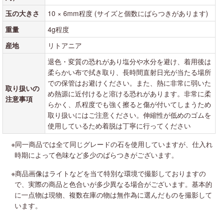
玉の大きさ
10 × 6mm程度 (サイズと個数にばらつきがあります)
重量
4g程度
産地
リトアニア
退色・変質の恐れがあり塩分や水分を避け、着用後は
柔らかい布で拭き取り、長時間直射日光が当たる場所
での保管はお避けください。また、熱に非常に弱いた
取り扱いの
め熱源に近付けると溶ける恐れがあります。非常に柔
注意事項
らかく、爪程度でも強く擦ると傷が付いてしまうため
取り扱いにはご注意ください。伸縮性が低めのゴムを
使用しているため着脱は丁寧に行ってください
※同一商品では全て同じグレードの石を使用していますが、仕入れ
時期によって色味など多少のばらつきがございます。
※商品画像はライトなどを当て特別な環境で撮影しておりますの
で、実際の商品と色合いが多少異なる場合がございます。基本的
に一点物は現物、複数在庫の物は無作為に選んだものを撮影して
います。