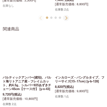
[
通常販売価格
:
3,300
円
]
[
通常販売価格
:
8,800
円
]
在庫なし
在庫数 2点
関連商品
バルティックアンバー(琥珀)、バル
インカローズ - バングルタイプ、フ
ト海リトアニア産 - フレイムカッ
リーサイズ(15~17cm)
[
y-b-128
]
ト、約4.5g、シルバー925あずきチ
8,820
円
(税込)
ェーン45cm【ケース付】
[
y-n-43
]
[
通常販売価格
:
9,800
円
]
9,720
円
(税込)
在庫数 1点
[
通常販売価格
:
10,800
円
]
在庫数 2点