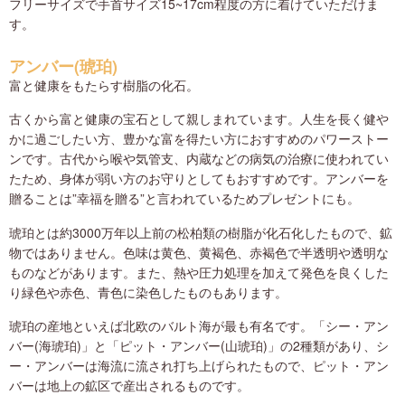
フリーサイズで手首サイズ15~17cm程度の方に着けていただけま
す。
アンバー(琥珀)
富と健康をもたらす樹脂の化石。
古くから富と健康の宝石として親しまれています。人生を長く健や
かに過ごしたい方、豊かな富を得たい方におすすめのパワーストー
ンです。古代から喉や気管支、内蔵などの病気の治療に使われてい
たため、身体が弱い方のお守りとしてもおすすめです。アンバーを
贈ることは”幸福を贈る”と言われているためプレゼントにも。
琥珀とは約3000万年以上前の松柏類の樹脂が化石化したもので、鉱
物ではありません。色味は黄色、黄褐色、赤褐色で半透明や透明な
ものなどがあります。また、熱や圧力処理を加えて発色を良くした
り緑色や赤色、青色に染色したものもあります。
琥珀の産地といえば北欧のバルト海が最も有名です。「シー・アン
バー(海琥珀)」と「ピット・アンバー(山琥珀)」の2種類があり、シ
ー・アンバーは海流に流され打ち上げられたもので、ピット・アン
バーは地上の鉱区で産出されるものです。