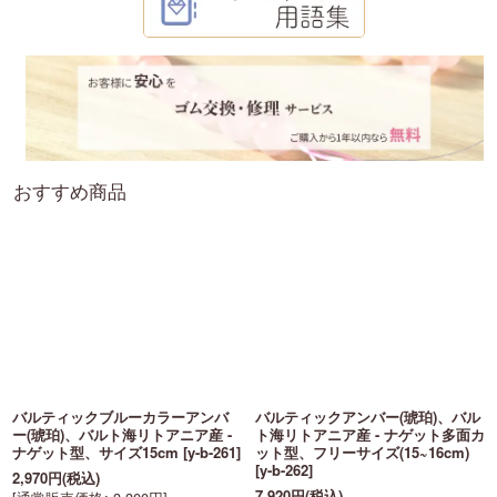
おすすめ商品
バルティックブルーカラーアンバ
バルティックアンバー(琥珀)、バル
ー(琥珀)、バルト海リトアニア産 -
ト海リトアニア産 - ナゲット多面カ
ナゲット型、サイズ15cm
[
y-b-261
]
ット型、フリーサイズ(15~16cm)
[
y-b-262
]
2,970
円
(税込)
7,920
円
(税込)