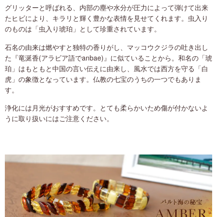
グリッターと呼ばれる、内部の塵や水分が圧力によって弾けて出来
たヒビにより、キラリと輝く豊かな表情を見せてくれます。虫入り
のものは「虫入り琥珀」として珍重されています。
石名の由来は燃やすと独特の香りがし、マッコウクジラの吐き出し
た『竜涎香(アラビア語でanbae)』に似ていることから。和名の「琥
珀」はもともと中国の言い伝えに由来し、風水では西方を守る「白
虎」の象徴となっています。仏教の七宝のうちの一つでもありま
す。
浄化には月光がおすすめです。とても柔らかいため傷が付かないよ
うに取り扱いにはご注意ください。