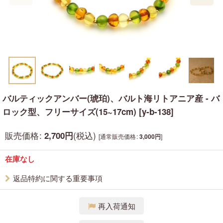
バルティックアンバー(琥珀)、バルト海リトアニア産 - バ
ロック型、フリーサイズ(15~17cm)
[
y-b-138
]
販売価格
:
(税込)
2,700
円
[
通常販売価格
:
]
3,000
円
在庫なし
返品特約に関する重要事項
再入荷通知