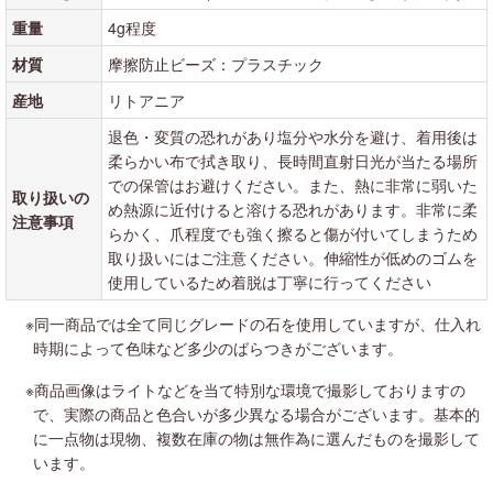
重量
4g程度
材質
摩擦防止ビーズ：プラスチック
産地
リトアニア
退色・変質の恐れがあり塩分や水分を避け、着用後は
柔らかい布で拭き取り、長時間直射日光が当たる場所
での保管はお避けください。また、熱に非常に弱いた
取り扱いの
め熱源に近付けると溶ける恐れがあります。非常に柔
注意事項
らかく、爪程度でも強く擦ると傷が付いてしまうため
取り扱いにはご注意ください。伸縮性が低めのゴムを
使用しているため着脱は丁寧に行ってください
※同一商品では全て同じグレードの石を使用していますが、仕入れ
時期によって色味など多少のばらつきがございます。
※商品画像はライトなどを当て特別な環境で撮影しておりますの
で、実際の商品と色合いが多少異なる場合がございます。基本的
に一点物は現物、複数在庫の物は無作為に選んだものを撮影して
います。